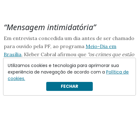
“Mensagem intimidatória”
Em entrevista concedida um dia antes de ser chamado
para ouvido pela PF, ao programa
Meio-Dia em
Brasília
, Kleber Cabral afirmou que
“os crimes que estão
sendo aventados [aos integrantes da Receita Federal na
Utilizamos cookies e tecnologia para aprimorar sua
investigação sobre o vazamento de dados], mesmo se
experiência de navegação de acordo com a
Política de
confirmados ao final, dão uma pena que é, no máximo,
cookies.
FECHAR
igual a essa que eles já estão sofrendo”
.