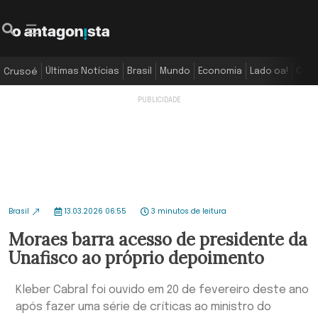
Últimas Notícias
Brasil
Mundo
Economia
Lado oa!
Colu
Crusoé
Brasil
13.03.2026 06:55
3 minutos de leitura
Moraes barra acesso de presidente da
Unafisco ao próprio depoimento
Kleber Cabral foi ouvido em 20 de fevereiro deste ano
após fazer uma série de críticas ao ministro do