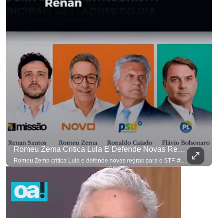
Romeu Zema Critica Lula E Defende Novas Regras Para O STF. #OAntagonista
Romeu Zema critica Lula e defende novas regras para o STF. #OAntagonista Se você busca informação com credibilidade, inscreva-se agora e ative o