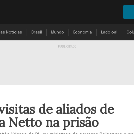
mas Notícias
Brasil
Mundo
Economia
Lado oa!
Col
isitas de aliados de
a Netto na prisão