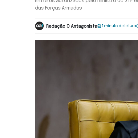
Entre os autorizados pelo ministro do STF e
das Forças Armadas
1 minuto de leitura
Redação O Antagonista