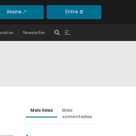
Assine
Entre
unistas
Newsletter
Mais lidas
Mais
Últimas
comentadas
notícias