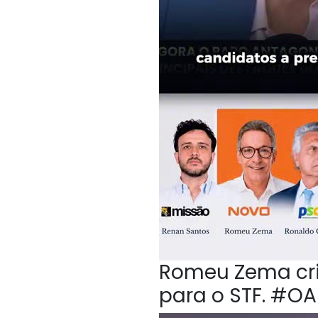
Romeu Zema crit
para o STF. #O