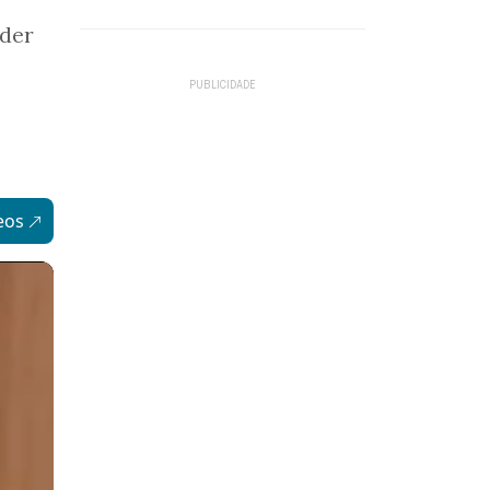
íder
eos