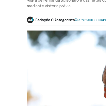
Visita de Fernanda Bolsonaro e das netas do
mediante vistoria prévia
2 minutos de leitur
Redação O Antagonista