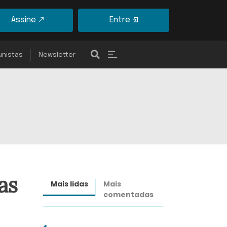
Assine
Entre
unistas
Newsletter
as
Mais lidas
Mais
Últimas
comentadas
notícias