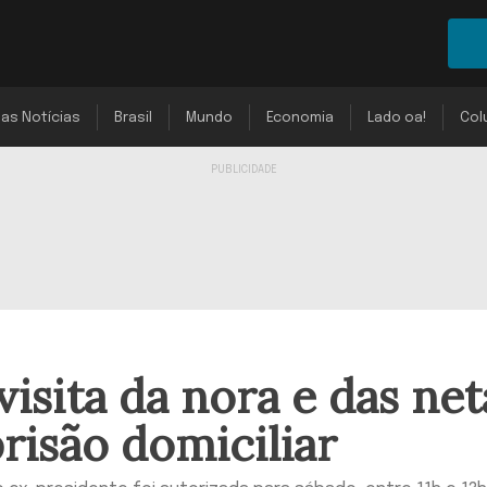
mas Notícias
Brasil
Mundo
Economia
Lado oa!
Col
isita da nora e das net
risão domiciliar