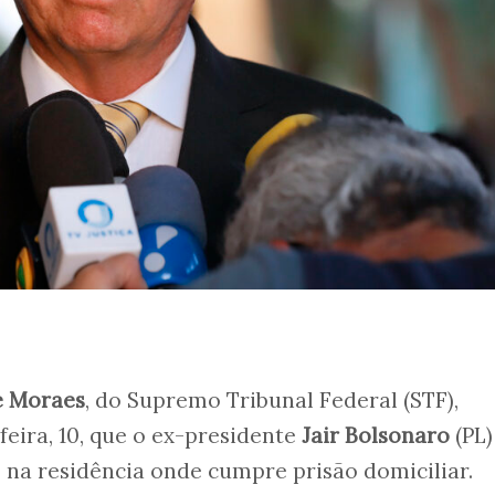
e Moraes
, do Supremo Tribunal Federal (STF),
eira, 10, que o ex-presidente
Jair Bolsonaro
(PL)
s na residência onde cumpre prisão domiciliar.