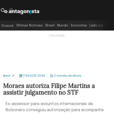
Últimas Notícias
Brasil
Mundo
Economia
Lado oa!
Colu
Crusoé
Brasil
17.04.2025 20:56
2 minutos de leitura
Moraes autoriza Filipe Martins a
assistir julgamento no STF
Ex-assessor para assuntos internacionais de
Bolsonaro conseguiu autorização para acompanha