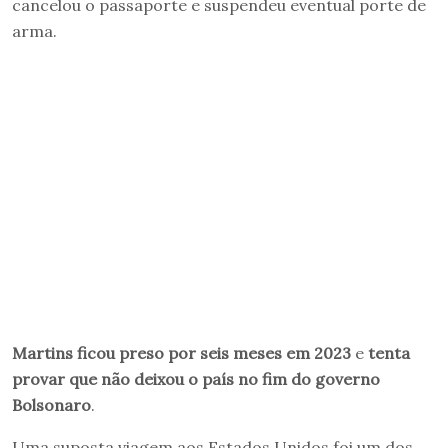
cancelou o passaporte e suspendeu eventual porte de
arma.
Martins ficou preso por seis meses em 2023
e
tenta
provar que não deixou o país no fim do governo
Bolsonaro
.
Uma suposta viagem aos Estados Unidos foi um dos