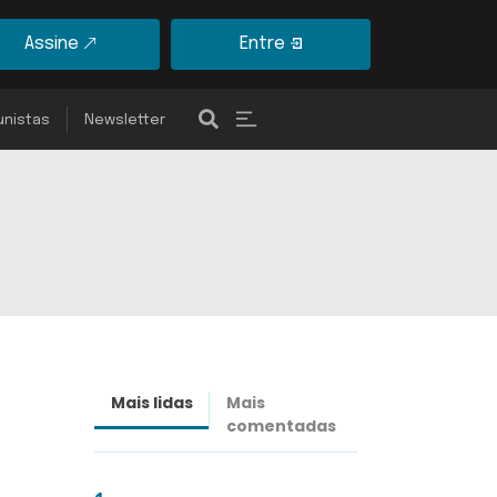
Assine
Entre
unistas
Newsletter
Mais lidas
Mais
Últimas
comentadas
notícias