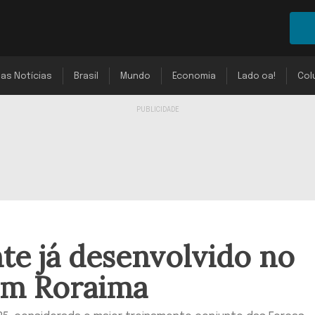
mas Notícias
Brasil
Mundo
Economia
Lado oa!
Col
nte já desenvolvido no
 em Roraima