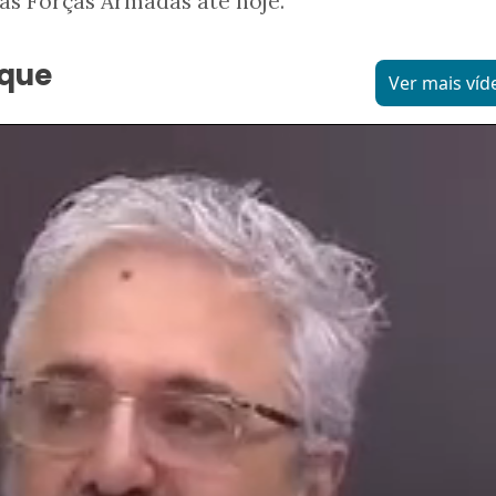
as Forças Armadas até hoje.
aque
Ver mais víd