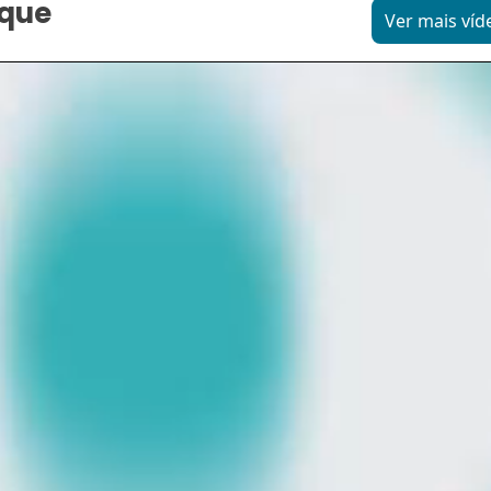
aque
Ver mais víd