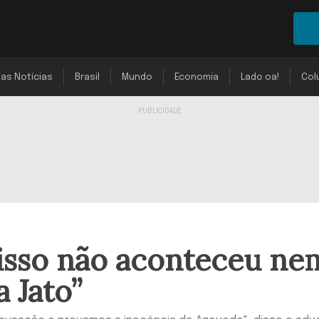
mas Notícias
Brasil
Mundo
Economia
Lado oa!
Col
 isso não aconteceu ne
 Jato”