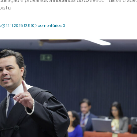
acusação e provamos a inocência do Azevedo", disse o ad
pista
a
12.11.2025 12:59
comentários 0