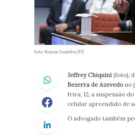
Foto: Rosinei Coutinho/STF
Whastapp
Jeffrey Chiquini
(foto),
Bezerra de Azevedo
no j
feira, 12, a suspensão d
Facebook
celular apreendido de se
O advogado também pedi
Linkedin