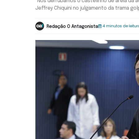
"Nós derrubamos o castelinho de areia da 
Jeffrey Chiquini no julgamento da trama gol
4 minutos de leitur
Redação O Antagonista