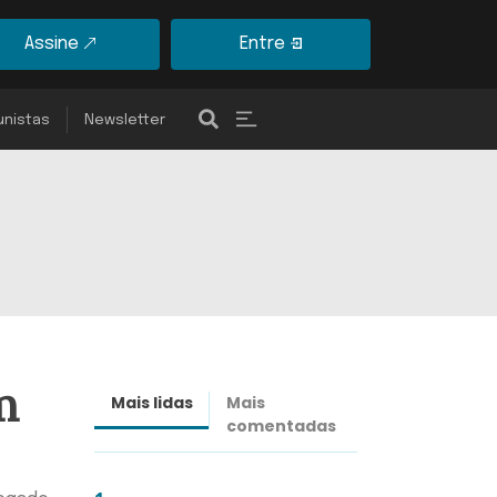
Assine
Entre
unistas
Newsletter
m
Mais lidas
Mais
Últimas
comentadas
notícias