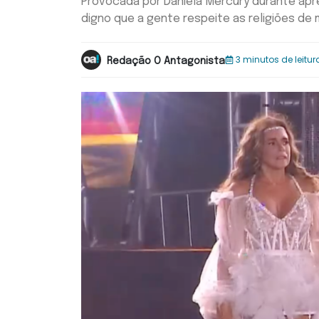
Provocada por Daniela Mercury durante ap
digno que a gente respeite as religiões de 
3 minutos de leitur
Redação O Antagonista