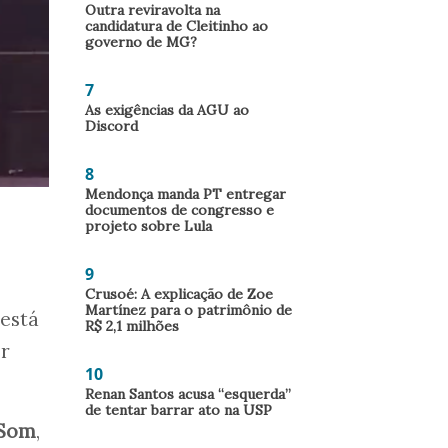
Outra reviravolta na
candidatura de Cleitinho ao
governo de MG?
7
As exigências da AGU ao
Discord
8
Mendonça manda PT entregar
documentos de congresso e
projeto sobre Lula
9
Crusoé: A explicação de Zoe
Martínez para o patrimônio de
 está
R$ 2,1 milhões
er
10
Renan Santos acusa “esquerda”
de tentar barrar ato na USP
 Som
,