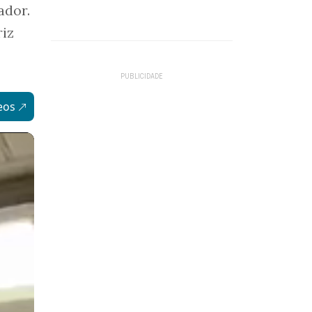
ador.
riz
eos