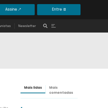
Assine
Entre
unistas
Newsletter
Mais lidas
Mais
Últimas
comentadas
notícias