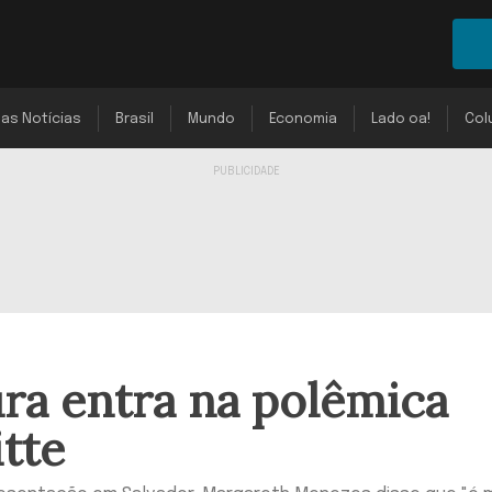
mas Notícias
Brasil
Mundo
Economia
Lado oa!
Col
ura entra na polêmica
itte