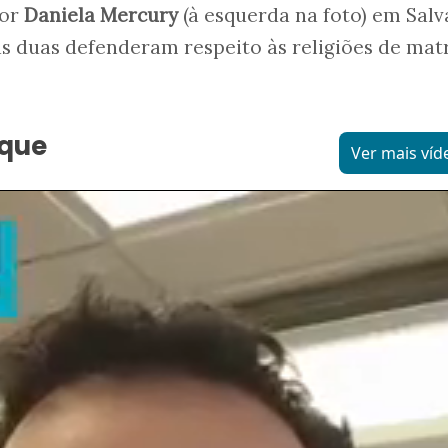
por
Daniela Mercury
(à esquerda na foto) em Salv
s duas defenderam respeito às religiões de mat
aque
Ver mais víd