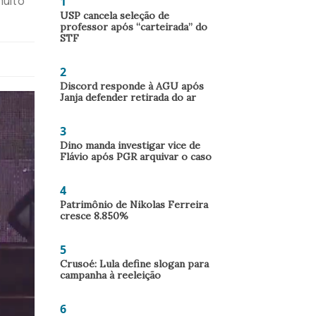
1
muito
USP cancela seleção de
professor após “carteirada” do
STF
2
Discord responde à AGU após
Janja defender retirada do ar
3
Dino manda investigar vice de
Flávio após PGR arquivar o caso
4
Patrimônio de Nikolas Ferreira
cresce 8.850%
5
Crusoé: Lula define slogan para
campanha à reeleição
6