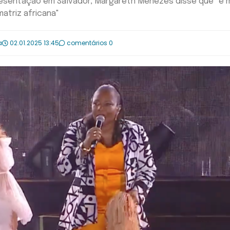
resentação em Salvador, Margareth Menezes disse que "é 
matriz africana"
a
02.01.2025 13:45
comentários 0