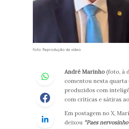
Foto: Reprodução de vídeo
Whastapp
André Marinho
(foto, à 
comentou nesta quarta-f
produzidos com inteligê
Facebook
com críticas e sátiras a
Em postagem no X, Mari
Linkedin
deixou
“Paes nervosinho”