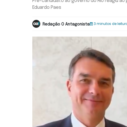
Pré-candidato ao governo do Rio reagiu ao 
Eduardo Paes
3 minutos de leitur
Redação O Antagonista