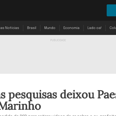
mas Notícias
Brasil
Mundo
Economia
Lado oa!
Col
s pesquisas deixou Pae
 Marinho