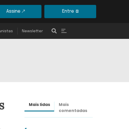
Assine
Entre
unistas
Newsletter
s
Mais lidas
Mais
Últimas
comentadas
notícias