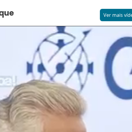
aque
Ver mais víd