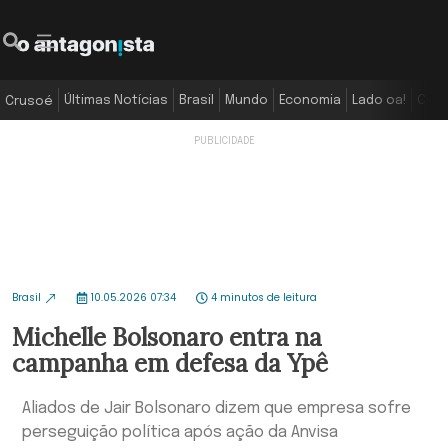
Últimas Notícias
Brasil
Mundo
Economia
Lado oa!
Colu
Crusoé
Brasil
10.05.2026 07:34
4 minutos de leitura
Michelle Bolsonaro entra na
campanha em defesa da Ypê
Aliados de Jair Bolsonaro dizem que empresa sofre
perseguição política após ação da Anvisa