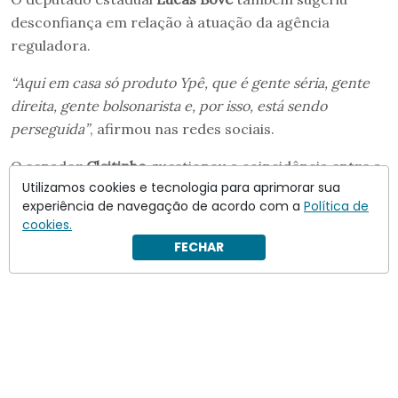
desconfiança em relação à atuação da agência
reguladora.
“Aqui em casa só produto Ypê, que é gente séria, gente
direita, gente bolsonarista e, por isso, está sendo
perseguida”
, afirmou nas redes sociais.
O senador
Cleitinho
questionou a coincidência entre a
Utilizamos cookies e tecnologia para aprimorar sua
suspensão dos lotes e as doações eleitorais feitas pela
experiência de navegação de acordo com a
Política de
família dona da empresa.
cookies.
FECHAR