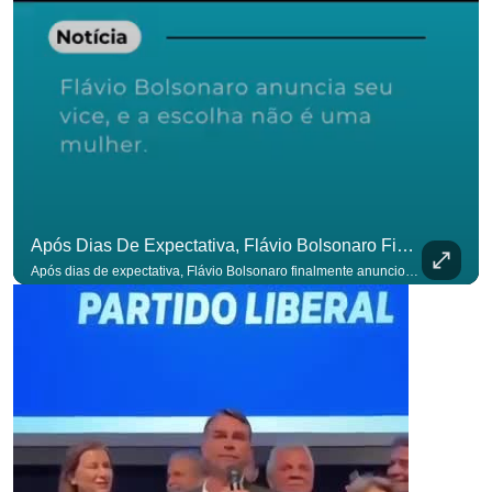
Após Dias De Expectativa, Flávio Bolsonaro Finalmente Anunciou Seu Vice. #OAntagonista
Após dias de expectativa, Flávio Bolsonaro finalmente anunciou seu vice. #OAntagonista Se você busca informação com credibilidade, inscreva-se agora e ative o