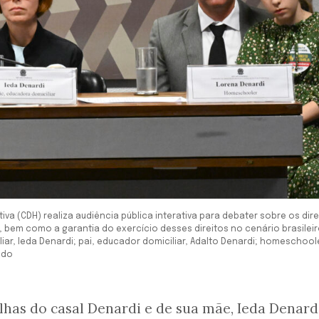
va (CDH) realiza audiência pública interativa para debater sobre os dire
 bem como a garantia do exercício desses direitos no cenário brasileir
ar, Ieda Denardi; pai, educador domiciliar, Adalto Denardi; homeschool
ado
lhas do casal Denardi e de sua mãe, Ieda Denardi