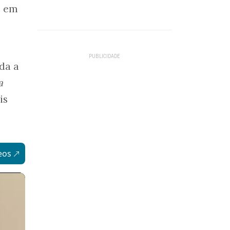
, em
da a
a
is
eos