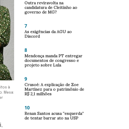
Outra reviravolta na
candidatura de Cleitinho ao
governo de MG?
7
As exigências da AGU ao
Discord
8
Mendonça manda PT entregar
documentos de congresso e
projeto sobre Lula
9
Crusoé: A explicação de Zoe
itos à
Martínez para o patrimônio de
o. Mesa:
R$ 2,1 milhões
er
10
Renan Santos acusa “esquerda”
de tentar barrar ato na USP
,