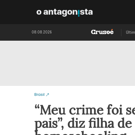
08.08.2026
Últi
Brasil
“Meu crime foi s
pais”, diz filha 