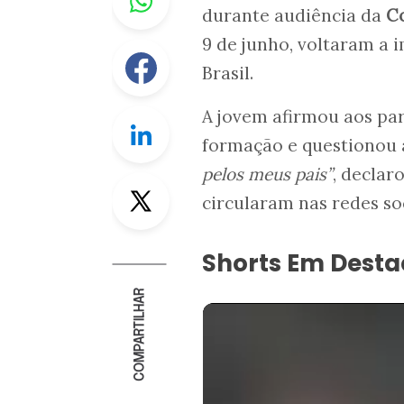
durante audiência da
Co
9 de junho, voltaram a 
Facebook
Brasil.
A jovem afirmou aos pa
Linkedin
formação e questionou 
pelos meus pais”
, declar
Twitter
circularam nas redes soc
Shorts Em Dest
COMPARTILHAR