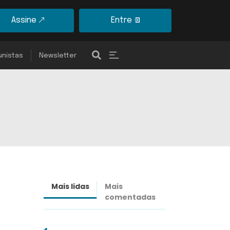
Assine
Entre
unistas
Newsletter
Mais lidas
Mais
Últimas
comentadas
notícias