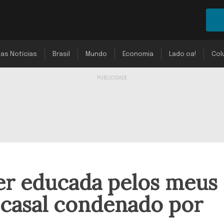
mas Notícias
Brasil
Mundo
Economia
Lado oa!
Col
er educada pelos meus
de casal condenado por