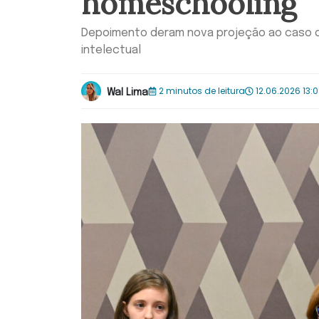
homeschooling
Depoimento deram nova projeção ao caso q
intelectual
2 minutos de leitura
12.06.2026 13:
Wal Lima