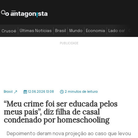
Últimas Notícias
Brasil
Mundo
Economia
Lado oa!
Colu
Crusoé
Brasil
12.06.2026 13:08
2 minutos de leitura
“Meu crime foi ser educada pelos
meus pais”, diz filha de casal
condenado por homeschooling
Depoimento deram nova projeção ao caso que levou