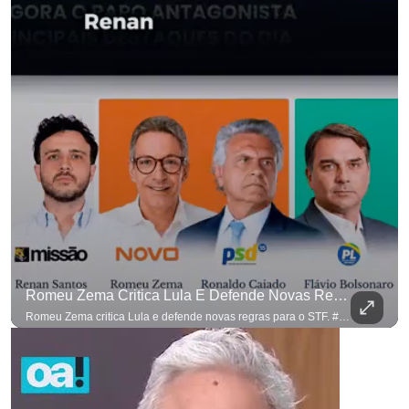
Romeu Zema Critica Lula E Defende Novas Regras Para O STF. #OAntagonista
Romeu Zema critica Lula e defende novas regras para o STF. #OAntagonista Se você busca informação com credibilidade, inscreva-se agora e ative o