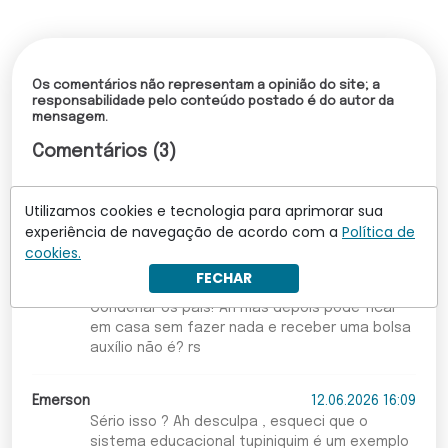
Os comentários não representam a opinião do site; a
responsabilidade pelo conteúdo postado é do autor da
mensagem.
Comentários (3)
13.06.2026 20:16
Utilizamos cookies e tecnologia para aprimorar sua
Absurdo! Muito pior é expor as adolescentes
experiência de navegação de acordo com a
Política de
dessa forma! Deixem esta família em paz!!!!!
cookies.
FECHAR
Marian
12.06.2026 17:55
Condenar os pais! Ah mas depois pode ficar
em casa sem fazer nada e receber uma bolsa
auxílio não é? rs
Emerson
12.06.2026 16:09
Sério isso ? Ah desculpa , esqueci que o
sistema educacional tupiniquim é um exemplo