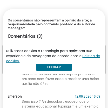
Os comentários não representam a opinião do site; a
responsabilidade pelo conteúdo postado é do autor da
mensagem.
Comentários (3)
13.06.2026 20:16
Utilizamos cookies e tecnologia para aprimorar sua
Absurdo! Muito pior é expor as adolescentes
experiência de navegação de acordo com a
Política de
dessa forma! Deixem esta família em paz!!!!!
cookies.
FECHAR
Marian
12.06.2026 17:55
Condenar os pais! Ah mas depois pode ficar
em casa sem fazer nada e receber uma bolsa
auxílio não é? rs
Emerson
12.06.2026 16:09
Sério isso ? Ah desculpa , esqueci que o
sistema educacional tupiniquim é um exemplo