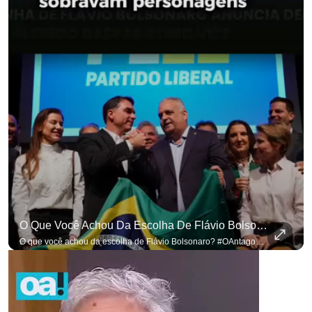
O Que Você Achou Da Escolha De Flávio Bolsonaro? #OAntagonista
O que você achou da escolha de Flávio Bolsonaro? #OAntagonista Se você busca informação com credibilidade, inscreva-se agora e ative o