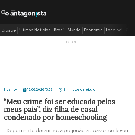
Últimas Notícias
Brasil
Mundo
Economia
Lado oa!
Colu
Crusoé
Brasil
12.06.2026 13:08
2 minutos de leitura
“Meu crime foi ser educada pelos
meus pais”, diz filha de casal
condenado por homeschooling
Depoimento deram nova projeção ao caso que levou