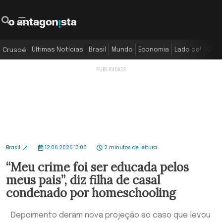
Últimas Notícias
Brasil
Mundo
Economia
Lado oa!
Colu
Crusoé
Brasil
12.06.2026 13:08
2 minutos de leitura
“Meu crime foi ser educada pelos
meus pais”, diz filha de casal
condenado por homeschooling
Depoimento deram nova projeção ao caso que levou