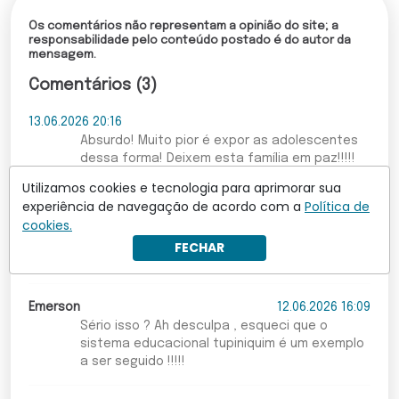
Os comentários não representam a opinião do site; a
responsabilidade pelo conteúdo postado é do autor da
mensagem.
Comentários (3)
13.06.2026 20:16
Absurdo! Muito pior é expor as adolescentes
dessa forma! Deixem esta família em paz!!!!!
Utilizamos cookies e tecnologia para aprimorar sua
experiência de navegação de acordo com a
Política de
Marian
12.06.2026 17:55
cookies.
Condenar os pais! Ah mas depois pode ficar
em casa sem fazer nada e receber uma bolsa
FECHAR
auxílio não é? rs
Emerson
12.06.2026 16:09
Sério isso ? Ah desculpa , esqueci que o
sistema educacional tupiniquim é um exemplo
a ser seguido !!!!!