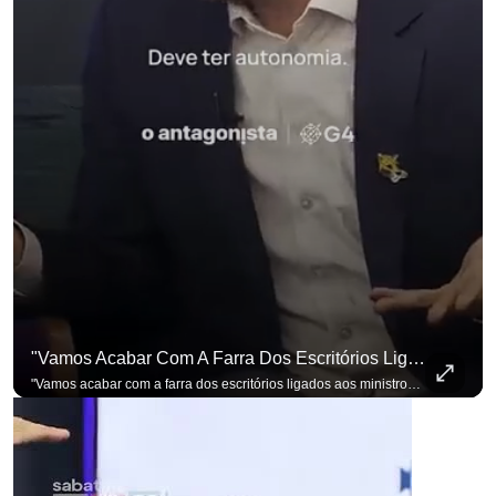
"Vamos Acabar Com A Farra Dos Escritórios Ligados Aos Ministros Do STF"
"Vamos acabar com a farra dos escritórios ligados aos ministros do STF". Essa foi a resposta de Renan Santos ao ser questionado sobre o Judiciário. Se você busca informação com credibilidade, inscreva-se agora e ative o