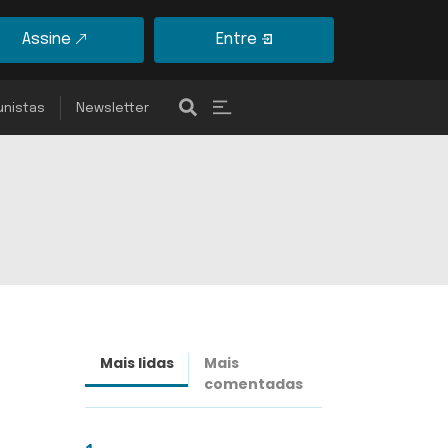
Assine
Entre
unistas
Newsletter
Mais lidas
Mais
Últimas
comentadas
notícias