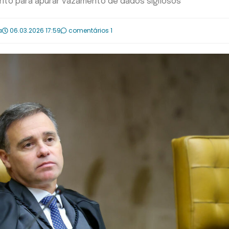
érito para apurar vazamento de dados sigilosos
a
06.03.2026 17:59
comentários 1