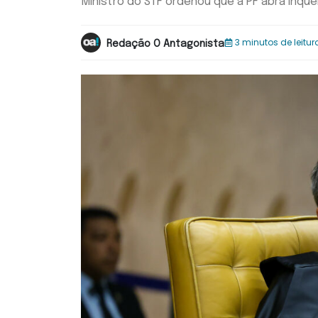
Ministro do STF ordenou que a PF abra inqu
3 minutos de leitur
Redação O Antagonista