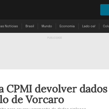
mas Notícias
Brasil
Mundo
Economia
Lado oa!
Col
 CPMI devolver dados
ilo de Vorcaro