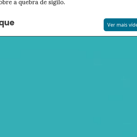
bre a quebra de sigilo.
aque
Ver mais víd