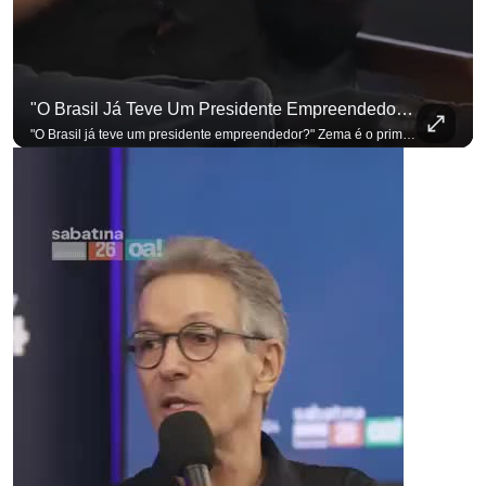
"O Brasil Já Teve Um Presidente Empreendedor?"
para não perder nenhuma atualização!
Ouça O Antagonista nos principais 
"O Brasil já teve um presidente empreendedor?" Zema é o primeiro a sentar na cadeira. Outros três presidenciáveis ainda vão passar por ela. A Sabatina Presidencial está no ar, com perguntas que vieram de uma pesquisa inédita com empresários. Acompanhe AO VIVO no YouTube do G4 Business. Se você busca informação com credibilidade, inscreva-se agora e ative o