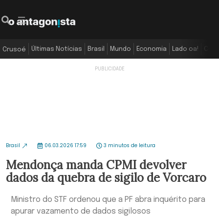
Últimas Notícias
Brasil
Mundo
Economia
Lado oa!
Colu
Crusoé
Brasil
06.03.2026 17:59
3 minutos de leitura
Mendonça manda CPMI devolver
dados da quebra de sigilo de Vorcaro
Ministro do STF ordenou que a PF abra inquérito para
apurar vazamento de dados sigilosos