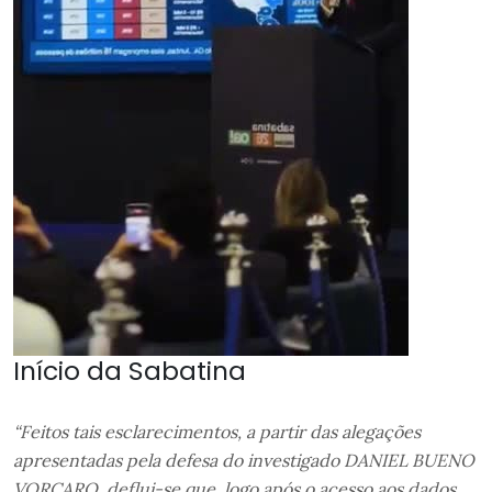
Início da Sabatina
“Feitos tais esclarecimentos, a partir das alegações
apresentadas pela defesa do investigado DANIEL BUENO
VORCARO, deflui-se que, logo após o acesso aos dados