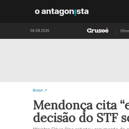
06.08.2026
Últi
Brasil
Mendonça cita “e
decisão do STF s