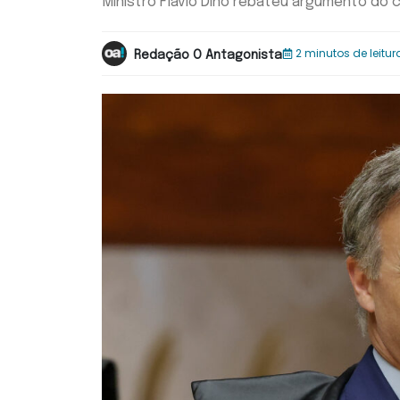
Ministro Flávio Dino rebateu argumento do 
2 minutos de leitur
Redação O Antagonista