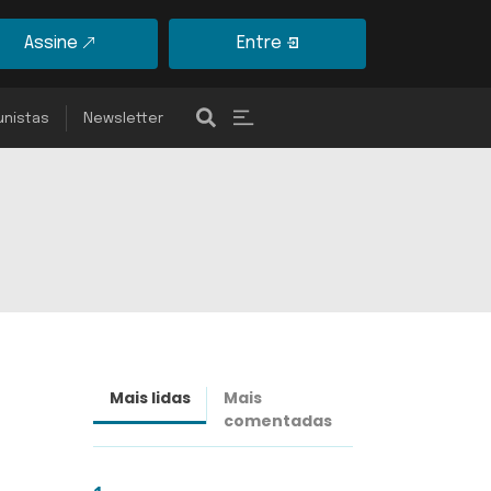
Assine
Entre
unistas
Newsletter
Mais lidas
Mais
Últimas
comentadas
notícias