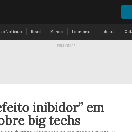
mas Notícias
Brasil
Mundo
Economia
Lado oa!
Col
feito inibidor” em
obre big techs