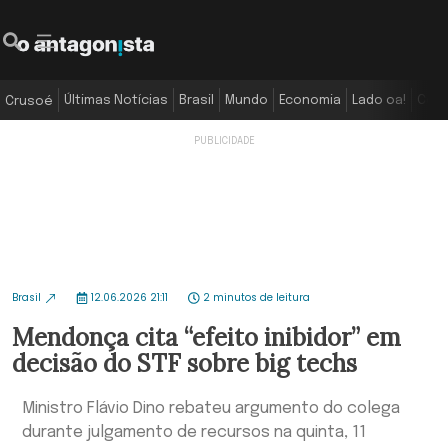
Últimas Notícias
Brasil
Mundo
Economia
Lado oa!
Colu
Crusoé
Brasil
12.06.2026 21:11
2 minutos de leitura
Mendonça cita “efeito inibidor” em
decisão do STF sobre big techs
Ministro Flávio Dino rebateu argumento do colega
durante julgamento de recursos na quinta, 11