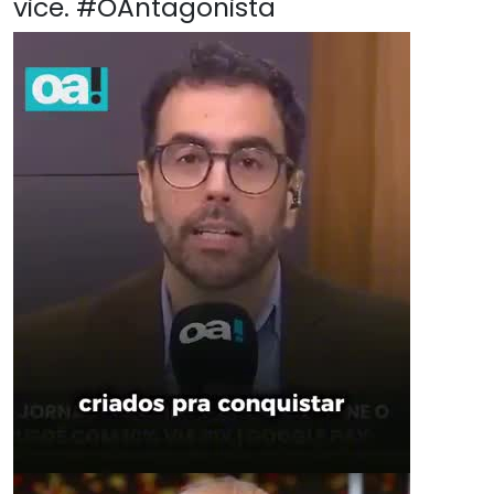
vice. #OAntagonista