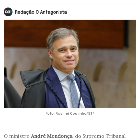
Redação O Antagonista
Foto: Rosinei Coutinho/STF
O ministro
André Mendonça
, do Supremo Tribunal