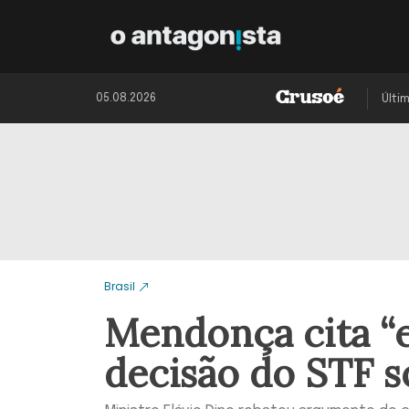
05.08.2026
Últi
Brasil
Mendonça cita “e
decisão do STF s