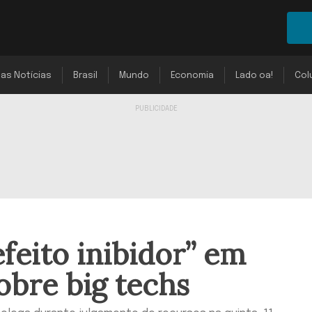
mas Notícias
Brasil
Mundo
Economia
Lado oa!
Col
feito inibidor” em
obre big techs