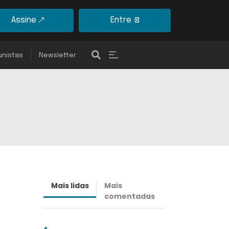
Assine
Entre
unistas
Newsletter
Mais lidas
Mais
Últimas
comentadas
notícias