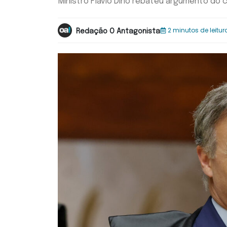
Ministro Flávio Dino rebateu argumento do 
2 minutos de leitur
Redação O Antagonista