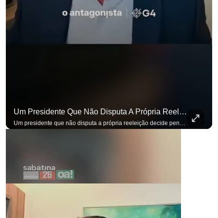
Um Presidente Que Não Disputa A Própria Reeleição Decide Pensando Em Quem Vem Depois.
Um presidente que não disputa a própria reeleição decide pensando em quem vem depois. Foi assim que Flávio Bolsonaro defendeu a PEC do fim da reeleição, primeira das medidas que citou para o ambiente de negócios. Se você busca informação com credibilidade, inscreva-se agora e ative o