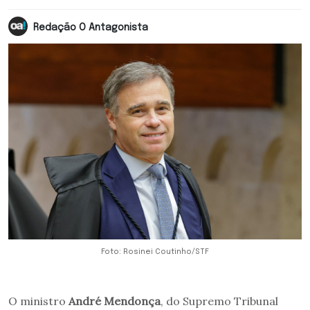
Redação O Antagonista
Foto: Rosinei Coutinho/STF
O ministro
André Mendonça
, do Supremo Tribunal