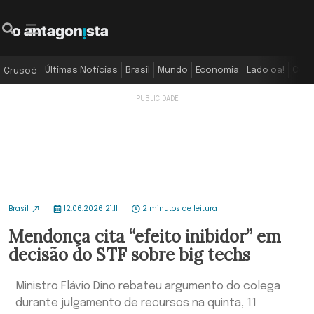
Últimas Notícias
Brasil
Mundo
Economia
Lado oa!
Colu
Crusoé
Brasil
12.06.2026 21:11
2 minutos de leitura
Mendonça cita “efeito inibidor” em
decisão do STF sobre big techs
Ministro Flávio Dino rebateu argumento do colega
durante julgamento de recursos na quinta, 11