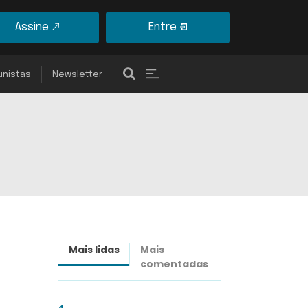
Assine
Entre
unistas
Newsletter
Mais lidas
Mais
Últimas
comentadas
notícias