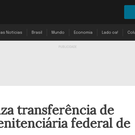
mas Notícias
Brasil
Mundo
Economia
Lado oa!
Col
za transferência de
nitenciária federal de