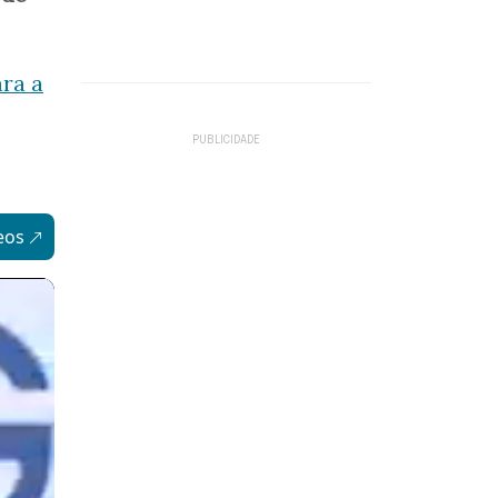
ara a
eos