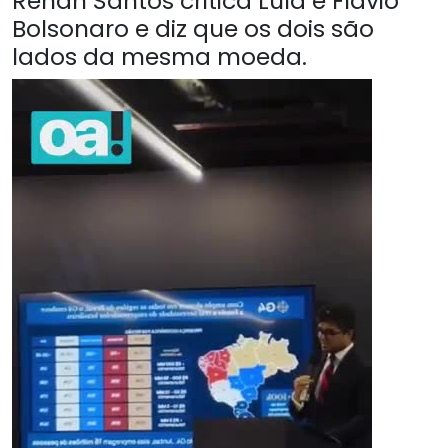
Renan Santos critica Lula e Flávio
Bolsonaro e diz que os dois são
lados da mesma moeda.