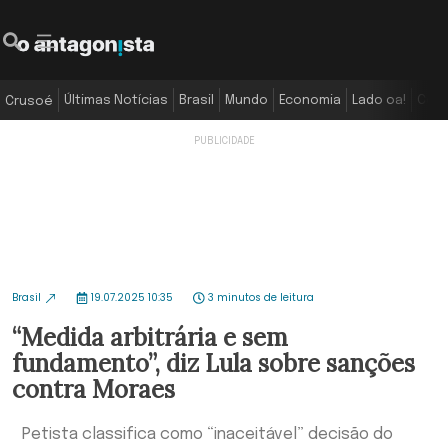
Últimas Notícias
Brasil
Mundo
Economia
Lado oa!
Colu
Crusoé
Brasil
19.07.2025 10:35
3 minutos de leitura
“Medida arbitrária e sem
fundamento”, diz Lula sobre sanções
contra Moraes
Petista classifica como “inaceitável” decisão do