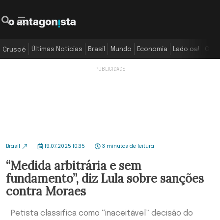
Últimas Notícias
Brasil
Mundo
Economia
Lado oa!
Colu
Crusoé
Brasil
19.07.2025 10:35
3 minutos de leitura
“Medida arbitrária e sem
fundamento”, diz Lula sobre sanções
contra Moraes
Petista classifica como “inaceitável” decisão do