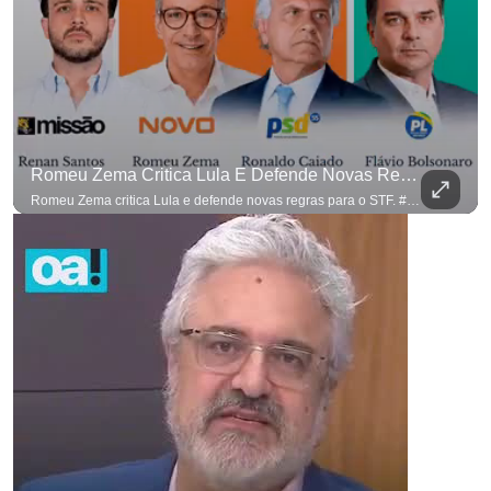
Romeu Zema Critica Lula E Defende Novas Regras Para O STF. #OAntagonista
Romeu Zema critica Lula e defende novas regras para o STF. #OAntagonista Se você busca informação com credibilidade, inscreva-se agora e ative o