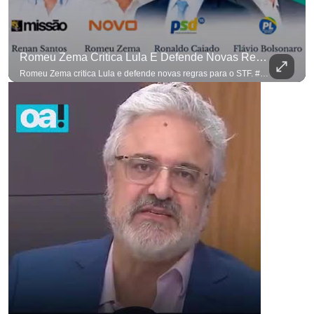
Romeu Zema Critica Lula E Defende Novas Regras Para O STF. #OAntagonista
Romeu Zema critica Lula e defende novas regras para o STF. #OAntagonista Se você busca informação com credibilidade, inscreva-se agora e ative o