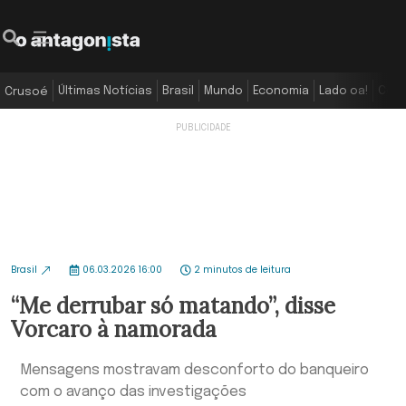
Últimas Notícias
Brasil
Mundo
Economia
Lado oa!
Colu
Crusoé
Brasil
06.03.2026 16:00
2 minutos de leitura
“Me derrubar só matando”, disse
Vorcaro à namorada
Mensagens mostravam desconforto do banqueiro
com o avanço das investigações