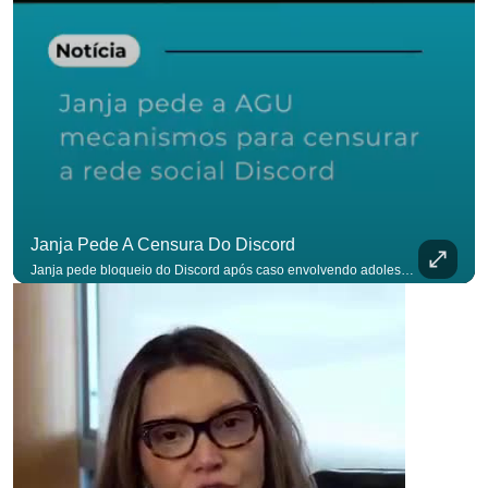
para não perder nenhuma at
Janja Pede A Censura Do Discord
Janja pede bloqueio do Discord após caso envolvendo adolescente: “Precisamos tirar do ar”. #OAntagonista Se você busca informação com credibilidade, inscreva-se agora e ative o