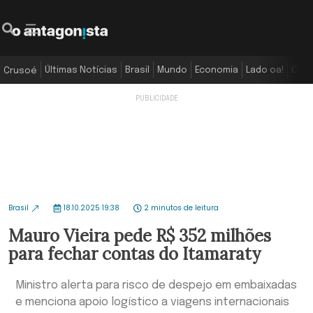
Últimas Notícias
Brasil
Mundo
Economia
Lado oa!
Colu
Crusoé
Brasil
18.10.2025 19:38
2 minutos de leitura
Mauro Vieira pede R$ 352 milhões
para fechar contas do Itamaraty
Ministro alerta para risco de despejo em embaixadas
e menciona apoio logístico a viagens internacionais