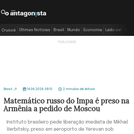
Últimas Notícias
Brasil
Mundo
Economia
Lado oa!
Colu
Crusoé
Brasil
14.06.2026 08:10
2 minutos de leitura
Matemático russo do Impa é preso na
Armênia a pedido de Moscou
Instituto brasileiro pede liberação imediata de Mikhail
Verbitskiy, preso em aeroporto de Yerevan sob