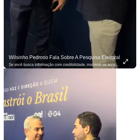
p
Wilsinho Pedroso Fala Sobre A Pesquisa Eleitoral
Se você busca informação com credibilidade, inscreva-se agora e ative o
p