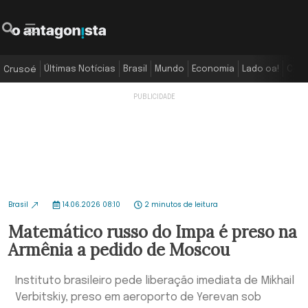
Últimas Notícias
Brasil
Mundo
Economia
Lado oa!
Colu
Crusoé
Brasil
14.06.2026 08:10
2 minutos de leitura
Matemático russo do Impa é preso na
Armênia a pedido de Moscou
Instituto brasileiro pede liberação imediata de Mikhail
Verbitskiy, preso em aeroporto de Yerevan sob