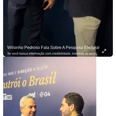
Wilsinho Pedroso Fala Sobre A Pesquisa Eleitoral
para não perder nenhuma atualização!
Ouça O Antagonista nos principais 
Se você busca informação com credibilidade, inscreva-se agora e ative o
p