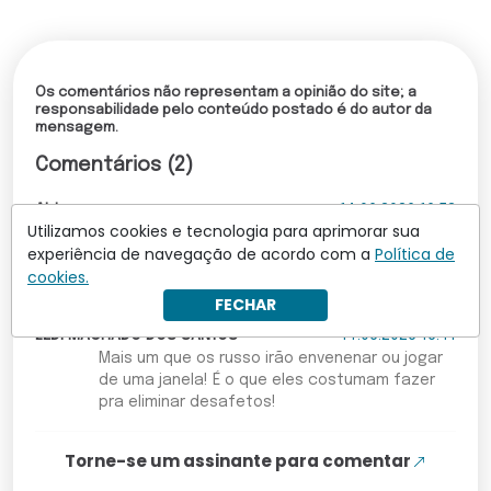
Os comentários não representam a opinião do site; a
responsabilidade pelo conteúdo postado é do autor da
mensagem.
Comentários (2)
Aldo
14.06.2026 16:53
Utilizamos cookies e tecnologia para aprimorar sua
Será que o nosso ministério das relações
experiência de navegação de acordo com a
Política de
exteriores moverá uma palha por esta pessoa
cookies.
que está regularmente domiciliada no Brasil?
FECHAR
LEDI MACHADO DOS SANTOS
14.06.2026 16:41
Mais um que os russo irão envenenar ou jogar
de uma janela! É o que eles costumam fazer
pra eliminar desafetos!
Torne-se um assinante para comentar