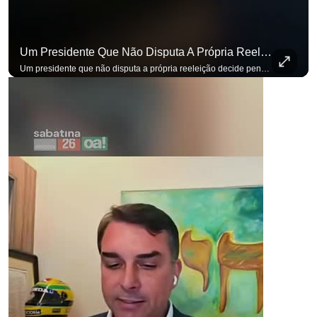
Um Presidente Que Não Disputa A Própria Reeleição Decide Pensando Em Quem Vem Depois.
Um presidente que não disputa a própria reeleição decide pensando em quem vem depois. Foi assim que Flávio Bolsonaro defendeu a PEC do fim da reeleição, primeira das medidas que citou para o ambiente de negócios. Se você busca informação com credibilidade, inscreva-se agora e ative o