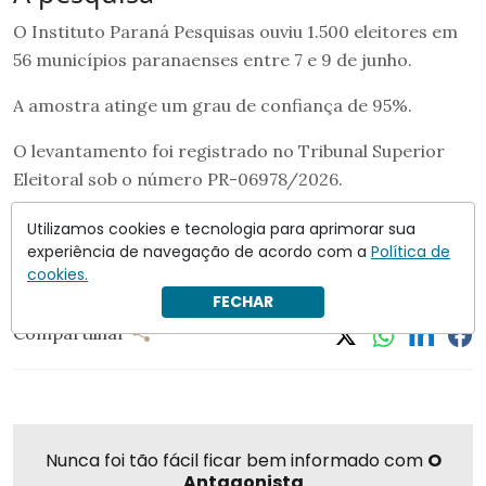
O Instituto Paraná Pesquisas ouviu 1.500 eleitores em
56 municípios paranaenses entre 7 e 9 de junho.
A amostra atinge um grau de confiança de 95%.
O levantamento foi registrado no Tribunal Superior
Eleitoral sob o número PR-06978/2026.
Utilizamos cookies e tecnologia para aprimorar sua
Alvaro Dias
Deltan Dallagnol
Gleisi Hoffmann
experiência de navegação de acordo com a
Política de
Instituto Paraná Pesquisas
cookies.
FECHAR
Compartilhar
Nunca foi tão fácil ficar bem informado com
O
Antagonista