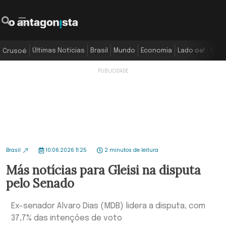
Últimas Notícias
Brasil
Mundo
Economia
Lado oa!
Colu
Crusoé
Brasil
10.06.2026 11:25
2 minutos de leitura
Más notícias para Gleisi na disputa
pelo Senado
Ex-senador Alvaro Dias (MDB) lidera a disputa, com
37,7% das intenções de voto