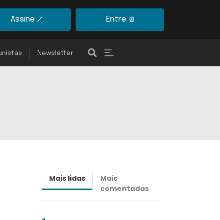
Assine
Entre
unistas
Newsletter
Mais lidas
Mais
Últimas
comentadas
notícias