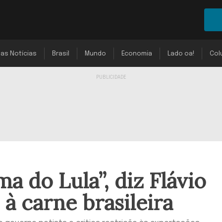
mas Notícias
Brasil
Mundo
Economia
Lado oa!
Col
a do Lula”, diz Flávio
à carne brasileira