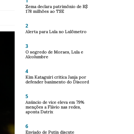
1
Zema declara patrimônio de R$
178 milhões ao TSE
2
Alerta para Lula no Lulômetro
3
O segredo de Moraes, Lula e
Alcolumbre
4
Kim Kataguiri critica Janja por
defender banimento do Discord
5
Anúncio de vice eleva em 79%
menções a Flávio nas redes,
aponta Datrix
6
Enviado de Putin discute