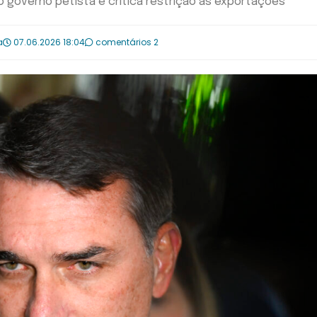
o governo petista e critica restrição às exportações
a
07.06.2026 18:04
comentários 2