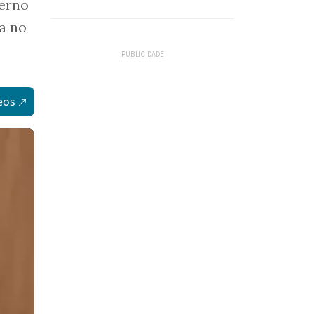
verno
a no
eos