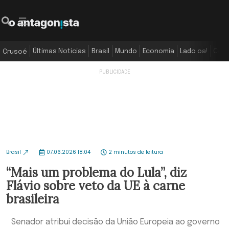
Últimas Notícias
Brasil
Mundo
Economia
Lado oa!
Colu
Crusoé
Brasil
07.06.2026 18:04
2 minutos de leitura
“Mais um problema do Lula”, diz
Flávio sobre veto da UE à carne
brasileira
Senador atribui decisão da União Europeia ao governo