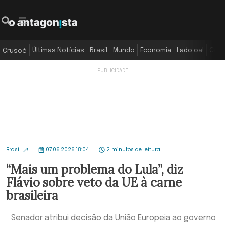
Últimas Notícias
Brasil
Mundo
Economia
Lado oa!
Colu
Crusoé
Brasil
07.06.2026 18:04
2 minutos de leitura
“Mais um problema do Lula”, diz
Flávio sobre veto da UE à carne
brasileira
Senador atribui decisão da União Europeia ao governo