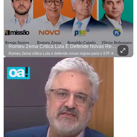
Romeu Zema Critica Lula E Defende Novas Regras Para O STF. #OAntagonista
Romeu Zema critica Lula e defende novas regras para o STF. #OAntagonista Se você busca informação com credibilidade, inscreva-se agora e ative o