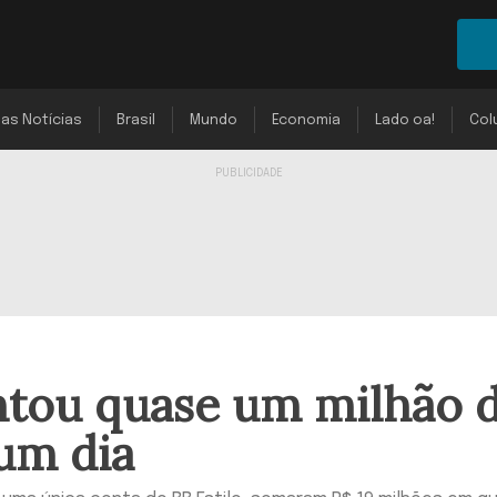
mas Notícias
Brasil
Mundo
Economia
Lado oa!
Col
tou quase um milhão 
um dia