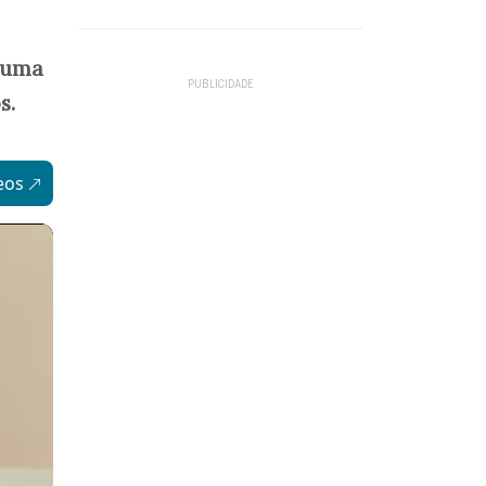
 uma
s.
eos