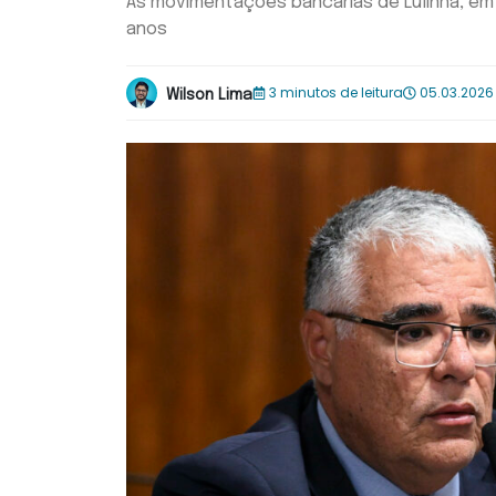
As movimentações bancárias de Lulinha, em 
anos
3 minutos de leitura
05.03.2026
Wilson Lima