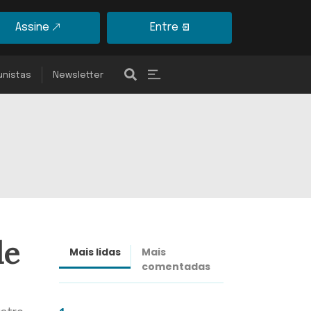
Assine
Entre
unistas
Newsletter
de
Mais lidas
Mais
Últimas
comentadas
notícias