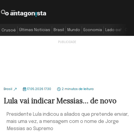
Últimas Notícias
Brasil
Mundo
Economia
Lado oa!
Colu
Crusoé
Brasil
17.05.2026 17:30
2 minutos de leitura
Lula vai indicar Messias… de novo
Presidente Lula indicou a aliados que pretende enviar,
mais uma vez, a mensagem com o nome de Jorge
Messias ao Supremo