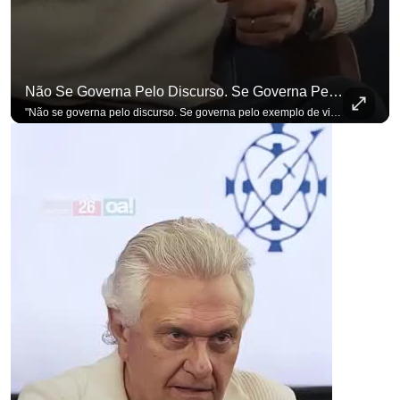
Não Se Governa Pelo Discurso. Se Governa Pelo Exemplo De Vida", Alfineta Ronaldo Caiado
"Não se governa pelo discurso. Se governa pelo exemplo de vida", alfineta Ronaldo Caiado, respondendo a empresários na primeira Sabatina Presidencial com a pauta definida por quem constrói o país. Se você busca informação com credibilidade, inscreva-se agora e ative o