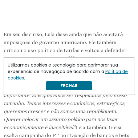
Em seu discurso, Lula disse ainda que não aceitará
imposições do governo americano. Ele também
criticou o uso político de tarifas e voltou a defender
uma moeda alternativa ao dólar para negociações
Utilizamos cookies e tecnologia para aprimorar sua
internacionais.
experiência de navegação de acordo com a
Política de
cookies.
“Eles são um país muito grande, o mais bélico, com mais
FECHAR
tecnologia, a maior economia. Tudo isso é muito
importante. Mas queremos ser respeitados pelo nosso
tamanho. Temos interesses econômicos, estratégicos,
queremos crescer e não somos uma republiqueta.
Querer colocar um assunto político para nos taxar
economicamente é inaceitável.”
Leia também: Gleisi
exalta campanha do PT por taxação de bancos e bets