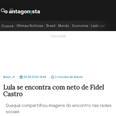
Últimas Notícias
Brasil
Mundo
Economia
Lado oa!
Colu
Crusoé
Brasil
03.08.2025 19:44
2 minutos de leitura
Lula se encontra com neto de Fidel
Castro
Quaquá compartilhou imagens do encontro nas redes
sociais