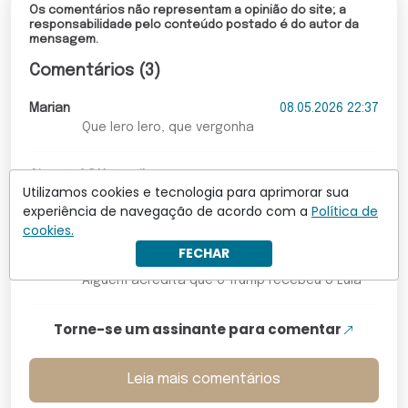
Os comentários não representam a opinião do site; a
responsabilidade pelo conteúdo postado é do autor da
mensagem.
Comentários (3)
Marian
08.05.2026 22:37
Que lero lero, que vergonha
Cjcosta1@Hotmail.com
08.05.2026 21:28
Utilizamos cookies e tecnologia para aprimorar sua
Alguém acredita que o trump recebeu o Lula
experiência de navegação de acordo com a
Política de
para escutar êsse papo furado ?
cookies.
FECHAR
Cjcosta1@Hotmail.com
08.05.2026 21:26
Alguém acredita que o Trump recebeu o Lula
Torne-se um assinante para comentar
Leia mais comentários