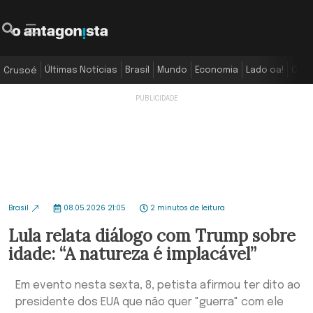
Últimas Notícias
Brasil
Mundo
Economia
Lado oa!
Colu
Crusoé
Brasil
08.05.2026 21:05
2 minutos de leitura
Lula relata diálogo com Trump sobre
idade: “A natureza é implacável”
Em evento nesta sexta, 8, petista afirmou ter dito ao
presidente dos EUA que não quer "guerra" com ele