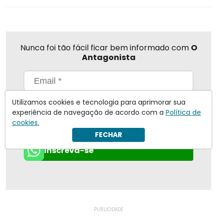
Nunca foi tão fácil ficar bem informado com
O
Antagonista
Eu concordo em receber notificações | Para obter mais
Utilizamos cookies e tecnologia para aprimorar sua
informações reveja nossa
Política de Privacidade
.
experiência de navegação de acordo com a
Política de
cookies.
Enviar
FECHAR
Inscreva-se