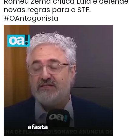
Romeu Zema critica Lula e defende
novas regras para o STF.
#OAntagonista