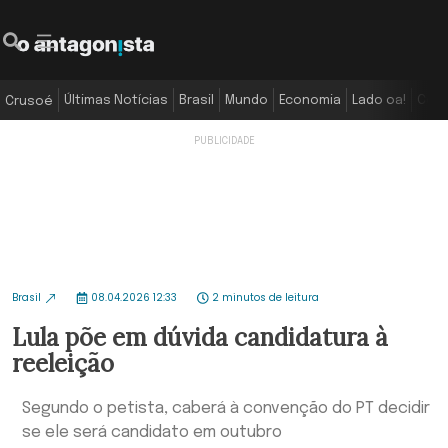
Últimas Notícias
Brasil
Mundo
Economia
Lado oa!
Colu
Crusoé
Brasil
08.04.2026 12:33
2 minutos de leitura
Lula põe em dúvida candidatura à
reeleição
Segundo o petista, caberá à convenção do PT decidir
se ele será candidato em outubro