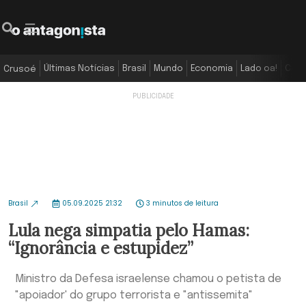
Últimas Notícias
Brasil
Mundo
Economia
Lado oa!
Colu
Crusoé
Brasil
05.09.2025 21:32
3 minutos de leitura
Lula nega simpatia pelo Hamas:
“Ignorância e estupidez”
Ministro da Defesa israelense chamou o petista de
"apoiador' do grupo terrorista e "antissemita"