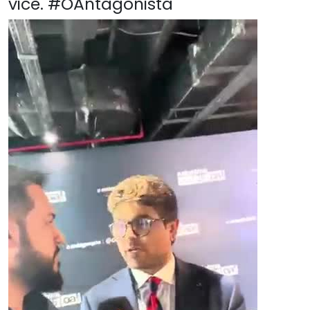
vice. #OAntagonista