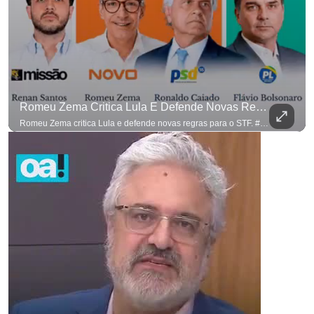
Romeu Zema Critica Lula E Defende Novas Regras Para O STF. #OAntagonista
Romeu Zema critica Lula e defende novas regras para o STF. #OAntagonista Se você busca informação com credibilidade, inscreva-se agora e ative o