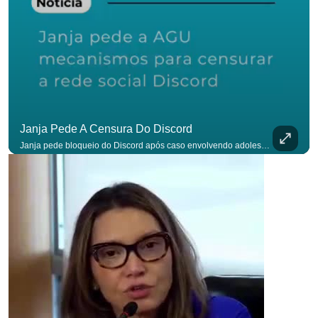
Janja Pede A Censura Do Discord
Janja pede bloqueio do Discord após caso envolvendo adolescente: “Precisamos tirar do ar”. #OAntagonista Se você busca informação com credibilidade, inscreva-se agora e ative o