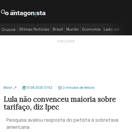
Últimas Notícias
Brasil
Mundo
Economia
Lado oa!
Colu
Crusoé
Brasil
10.08.2025 07:52
2 minutos de leitura
Lula não convenceu maioria sobre
tarifaço, diz Ipec
Pesquisa avaliou resposta do petista à sobretaxa
americana