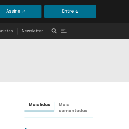
Assine
Entre
unistas
Newsletter
Mais lidas
Mais
Últimas
comentadas
notícias