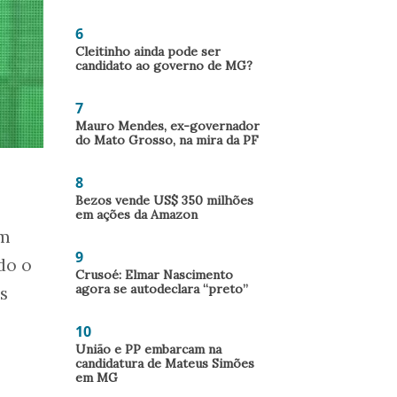
6
Cleitinho ainda pode ser
candidato ao governo de MG?
7
Mauro Mendes, ex-governador
do Mato Grosso, na mira da PF
8
Bezos vende US$ 350 milhões
em ações da Amazon
am
9
do o
Crusoé: Elmar Nascimento
agora se autodeclara “preto”
s
10
União e PP embarcam na
candidatura de Mateus Simões
em MG
,