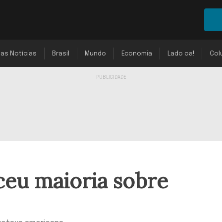
mas Notícias
Brasil
Mundo
Economia
Lado oa!
Col
ceu maioria sobre