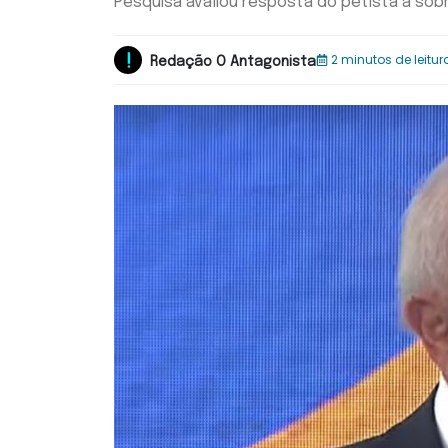
Pesquisa avaliou resposta do petista à so
2 minutos de leitur
Redação O Antagonista