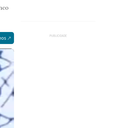
inco
eos