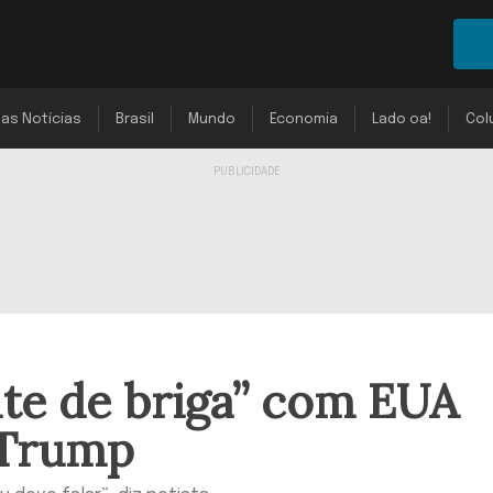
mas Notícias
Brasil
Mundo
Economia
Lado oa!
Col
mite de briga” com EUA
 Trump