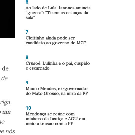
6
Ao lado de Lula, Janones anuncia
“guerra”: “Tirem as crianças da
sala”
7
Cleitinho ainda pode ser
candidato ao governo de MG?
8
Crusoé: Lulinha é o pai, cuspido
 de
e escarrado
 de
9
Mauro Mendes, ex-governador
do Mato Grosso, na mira da PF
riga
10
o um
Mendonça se reúne com
ministro da Justiça e AGU em
ho
meio a tensão com a PF
ue nós