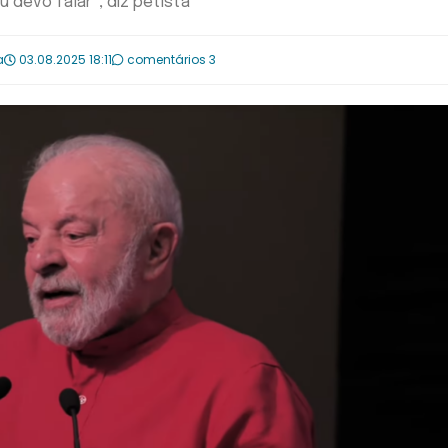
 devo falar”, diz petista
a
03.08.2025 18:11
comentários 3