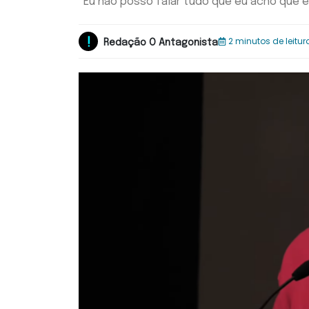
“Eu não posso falar tudo que eu acho que eu
2 minutos de leitur
Redação O Antagonista