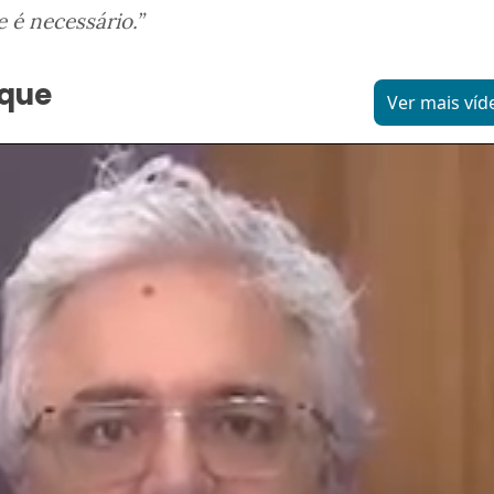
e é necessário.”
aque
Ver mais víd