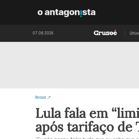
07.08.2026
Últi
Brasil
Lula fala em “li
após tarifaço de