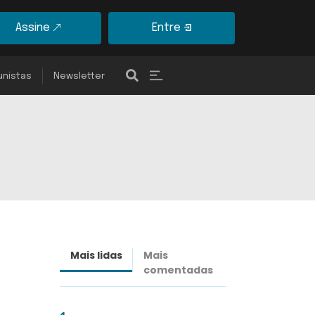
Assine
Entre
unistas
Newsletter
Mais lidas
Mais
Últimas
comentadas
notícias