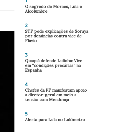
1
O segredo de Moraes, Lula e
Alcolumbre
2
STF pede explicações de Soraya
por denúncias contra vice de
Flávio
3
Quaquá defende Lulinha: Vive
em “condições precárias” na
Espanha
4
Chefes da PF manifestam apoio
a diretor-geral em meio a
tensão com Mendonça
5
Alerta para Lula no Lulômetro