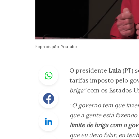
Reprodução: YouTube
Whastapp
O presidente
Lula
(PT) 
tarifas imposto pelo g
briga”
com os Estados U
Facebook
“O governo tem que fazer 
que a gente está fazendo
Linkedin
limite de briga com o go
que eu devo falar, eu tenh
Twitter