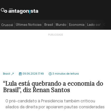
Últimas Notícias
Brasil
Mundo
Economia
Lado oa!
Colu
Crusoé
Brasil
09.06.2026 17:49
3 minutos de leitura
“Lula está quebrando a economia do
Brasil”, diz Renan Santos
O pré-candidato à Presidência também criticou
aliados da direita por apoiarem pautas consideradas