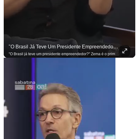
"O Brasil Já Teve Um Presidente Empreendedor?"
"O Brasil já teve um presidente empreendedor?" Zema é o primeiro a sentar na cadeira. Outros três presidenciáveis ainda vão passar por ela. A Sabatina Presidencial está no ar, com perguntas que vieram de uma pesquisa inédita com empresários. Acompanhe AO VIVO no YouTube do G4 Business. Se você busca informação com credibilidade, inscreva-se agora e ative o