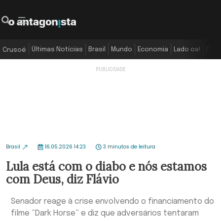
Últimas Notícias
Brasil
Mundo
Economia
Lado oa!
Colu
Crusoé
Brasil
16.05.2026 14:23
3 minutos de leitura
Lula está com o diabo e nós estamos
com Deus, diz Flávio
Senador reage à crise envolvendo o financiamento do
filme “Dark Horse” e diz que adversários tentaram