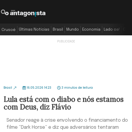
Últimas Notícias
Brasil
Mundo
Economia
Lado oa!
Colu
Crusoé
Brasil
16.05.2026 14:23
3 minutos de leitura
Lula está com o diabo e nós estamos
com Deus, diz Flávio
Senador reage à crise envolvendo o financiamento do
filme “Dark Horse” e diz que adversários tentaram