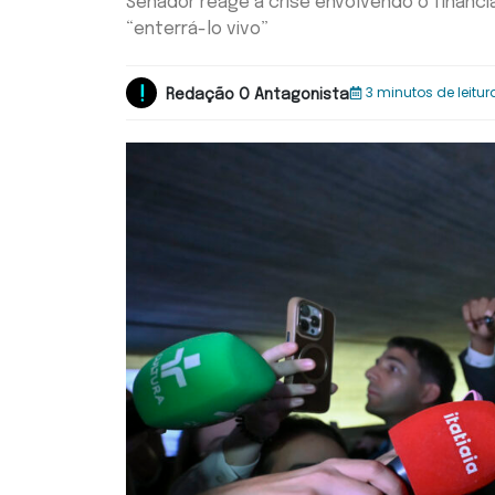
Senador reage à crise envolvendo o financi
“enterrá-lo vivo”
3 minutos de leitur
Redação O Antagonista