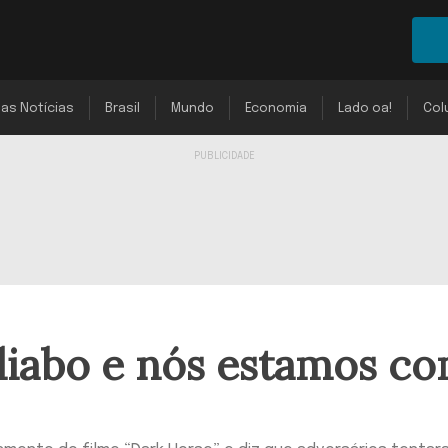
mas Notícias
Brasil
Mundo
Economia
Lado oa!
Col
diabo e nós estamos c