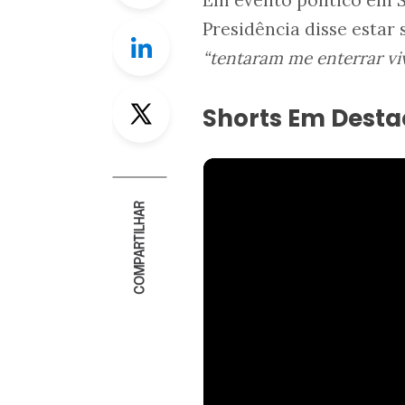
Em evento político em S
Presidência disse estar
Linkedin
“tentaram me enterrar vi
Twitter
Shorts Em Dest
COMPARTILHAR