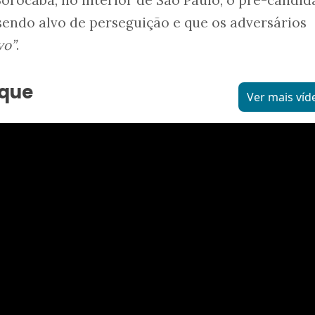
orocaba, no interior de São Paulo, o pré-candid
 sendo alvo de perseguição e que os adversários
vo”
.
aque
Ver mais víd