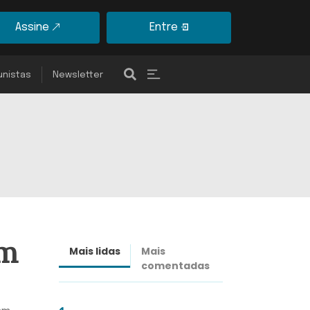
Assine
Entre
unistas
Newsletter
om
Mais lidas
Mais
Últimas
comentadas
notícias