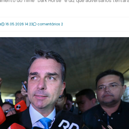
amento do filme “Dark Horse” e diz que adversários tentar
a
16.05.2026 14:23
comentários 2