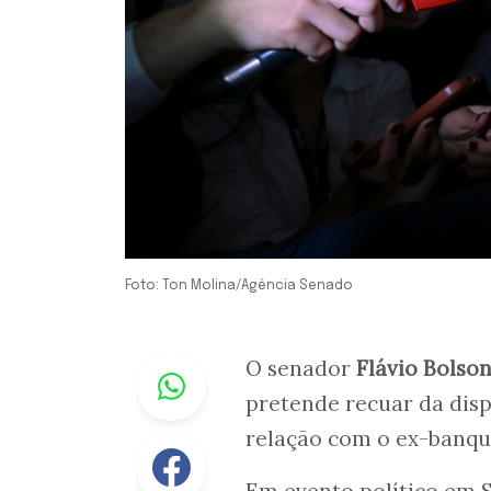
Foto: Ton Molina/Agência Senado
Whastapp
O senador
Flávio Bolso
pretende recuar da disp
relação com o ex-banq
Facebook