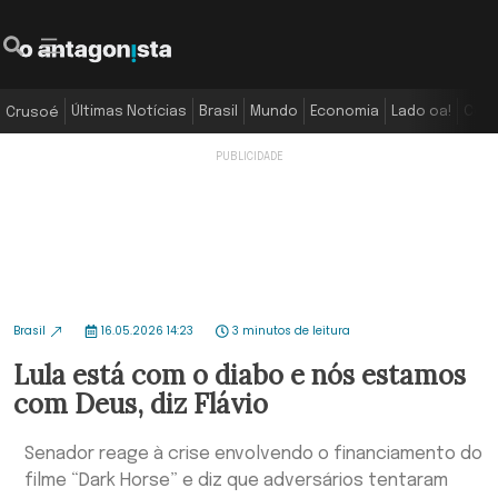
Últimas Notícias
Brasil
Mundo
Economia
Lado oa!
Colu
Crusoé
Brasil
16.05.2026 14:23
3 minutos de leitura
Lula está com o diabo e nós estamos
com Deus, diz Flávio
Senador reage à crise envolvendo o financiamento do
filme “Dark Horse” e diz que adversários tentaram