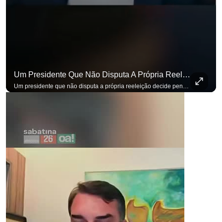
Um Presidente Que Não Disputa A Própria Reeleição Decide Pensando Em Quem Vem Depois.
Um presidente que não disputa a própria reeleição decide pensando em quem vem depois. Foi assim que Flávio Bolsonaro defendeu a PEC do fim da reeleição, primeira das medidas que citou para o ambiente de negócios. Se você busca informação com credibilidade, inscreva-se agora e ative o