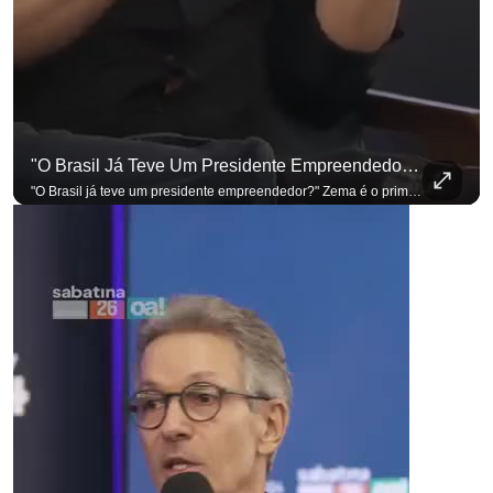
"O Brasil Já Teve Um Presidente Empreendedor?"
"O Brasil já teve um presidente empreendedor?" Zema é o primeiro a sentar na cadeira. Outros três presidenciáveis ainda vão passar por ela. A Sabatina Presidencial está no ar, com perguntas que vieram de uma pesquisa inédita com empresários. Acompanhe AO VIVO no YouTube do G4 Business. Se você busca informação com credibilidade, inscreva-se agora e ative o