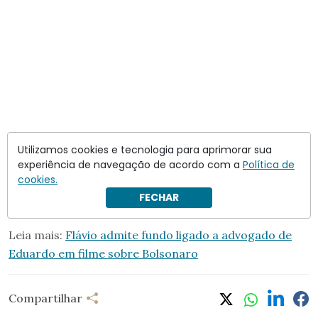
Utilizamos cookies e tecnologia para aprimorar sua
experiência de navegação de acordo com a
Política de
Nos últimos dias, Flávio disse que omitiu a relação com
cookies.
Vorcaro por causa de uma suposta cláusula de
FECHAR
confidencialidade ligada ao projeto.
Leia mais:
Flávio admite fundo ligado a advogado de
Eduardo em filme sobre Bolsonaro
Compartilhar