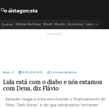
Últimas Notícias
Brasil
Mundo
Economia
Lado oa!
Colu
Crusoé
Brasil
16.05.2026 14:23
3 minutos de leitura
Lula está com o diabo e nós estamos
com Deus, diz Flávio
Senador reage à crise envolvendo o financiamento do
filme “Dark Horse” e diz que adversários tentaram