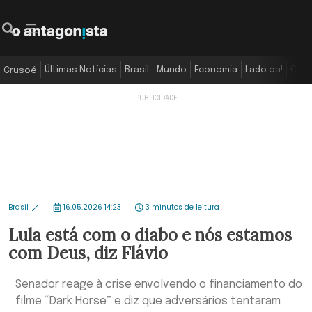
Últimas Notícias
Brasil
Mundo
Economia
Lado oa!
Colu
Crusoé
Brasil
16.05.2026 14:23
3 minutos de leitura
Lula está com o diabo e nós estamos
com Deus, diz Flávio
Senador reage à crise envolvendo o financiamento do
filme “Dark Horse” e diz que adversários tentaram