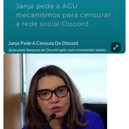
Janja Pede A Censura Do Discord
Janja pede bloqueio do Discord após caso envolvendo adolescente: “Precisamos tirar do ar”. #OAntagonista Se você busca informação com credibilidade, inscreva-se agora e ative o