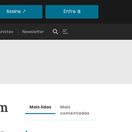
Assine
Entre
unistas
Newsletter
om
Mais lidas
Mais
Últimas
comentadas
notícias