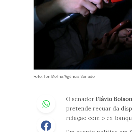
Foto: Ton Molina/Agência Senado
Whastapp
O senador
Flávio Bolso
pretende recuar da disp
relação com o ex-banq
Facebook