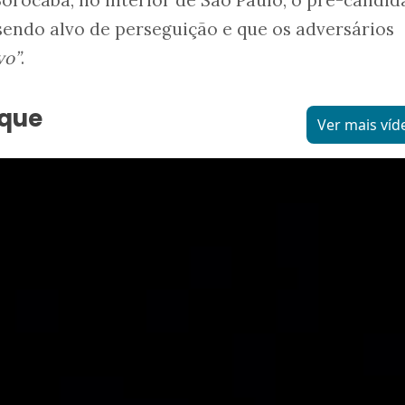
orocaba, no interior de São Paulo, o pré-candid
 sendo alvo de perseguição e que os adversários
vo”
.
aque
Ver mais víd