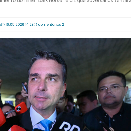
amento do filme “Dark Horse” e diz que adversários tentar
a
16.05.2026 14:23
comentários 2