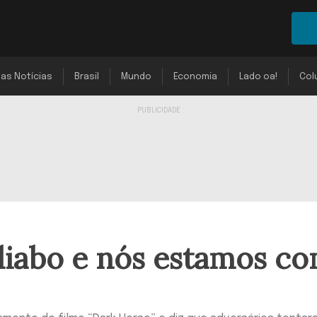
mas Notícias
Brasil
Mundo
Economia
Lado oa!
Col
diabo e nós estamos c