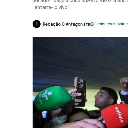
Senador reage à crise envolvendo o financi
“enterrá-lo vivo”
3 minutos de leitur
Redação O Antagonista