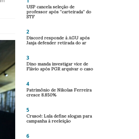
1
am
USP cancela seleção de
professor após “carteirada” do
STF
2
Discord responde à AGU após
Janja defender retirada do ar
3
Dino manda investigar vice de
Flávio após PGR arquivar o caso
4
Patrimônio de Nikolas Ferreira
cresce 8.850%
5
Crusoé: Lula define slogan para
campanha à reeleição
6