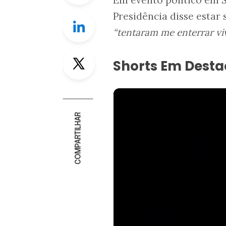
Em evento político em S
Presidência disse estar
Linkedin
“tentaram me enterrar vi
Twitter
Shorts Em Dest
COMPARTILHAR