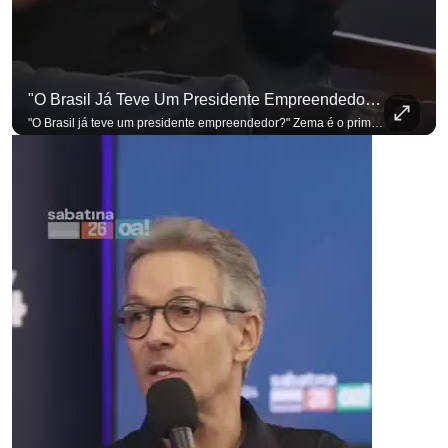
"O Brasil Já Teve Um Presidente Empreendedor?"
"O Brasil já teve um presidente empreendedor?" Zema é o primeiro a sentar na cadeira. Outros três presidenciáveis ainda vão passar por ela. A Sabatina Presidencial está no ar, com perguntas que vieram de uma pesquisa inédita com empresários. Acompanhe AO VIVO no YouTube do G4 Business. Se você busca informação com credibilidade, inscreva-se agora e ative o