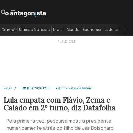
Últimas Notícias
Brasil
Mundo
Economia
Lado oa!
Colu
Crusoé
Brasil
11.04.2026 12:35
3 minutos de leitura
Lula empata com Flávio, Zema e
Caiado em 2º turno, diz Datafolha
Pela primeira vez, pesquisa mostra presidente
numericamente atrás do filho de Jair Bolsonaro