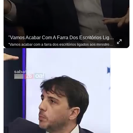
"Vamos Acabar Com A Farra Dos Escritórios Ligados Aos Ministros Do STF"
"Vamos acabar com a farra dos escritórios ligados aos ministros do STF". Essa foi a resposta de Renan Santos ao ser questionado sobre o Judiciário. Se você busca informação com credibilidade, inscreva-se agora e ative o