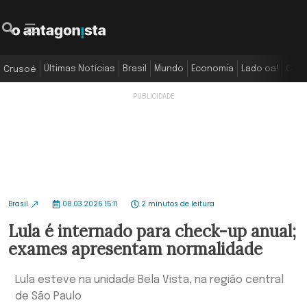
Últimas Notícias
Brasil
Mundo
Economia
Lado oa!
Colu
Crusoé
Brasil
08.03.2026 15:11
2 minutos de leitura
Lula é internado para check-up anual;
exames apresentam normalidade
Lula esteve na unidade Bela Vista, na região central
de São Paulo