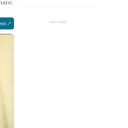
onaro.
eos