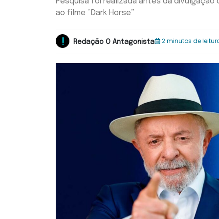
Pesquisa foi realizada antes da divulgaçã
ao filme “Dark Horse”
2 minutos de leitur
Redação O Antagonista