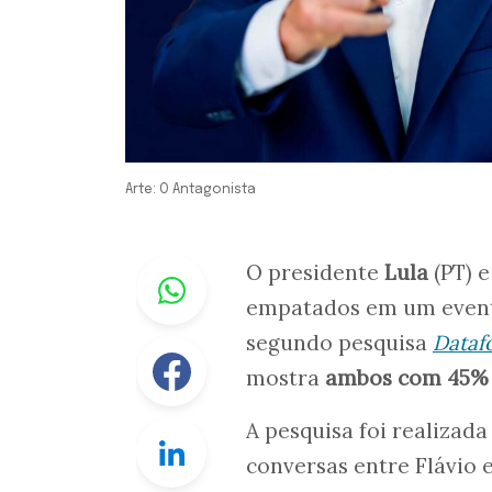
Arte: O Antagonista
Whastapp
O presidente
Lula
(PT) 
empatados em um eventu
segundo pesquisa
Dataf
Facebook
mostra
ambos com 45% d
A pesquisa foi realizada
Linkedin
conversas entre Flávio 