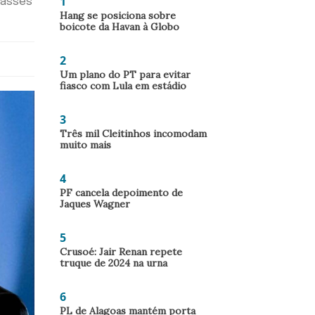
1
passes
Hang se posiciona sobre
boicote da Havan à Globo
2
Um plano do PT para evitar
fiasco com Lula em estádio
3
Três mil Cleitinhos incomodam
muito mais
4
PF cancela depoimento de
Jaques Wagner
5
Crusoé: Jair Renan repete
truque de 2024 na urna
6
PL de Alagoas mantém porta