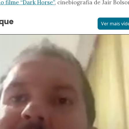
o filme “Dark Horse”
, cinebiografia de Jair Bols
aque
Ver mais víd