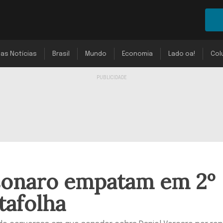
mas Notícias
Brasil
Mundo
Economia
Lado oa!
Col
lsonaro empatam em 2º
tafolha