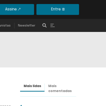
Assine
Entre
unistas
Newsletter
Mais lidas
Mais
Últimas
comentadas
notícias